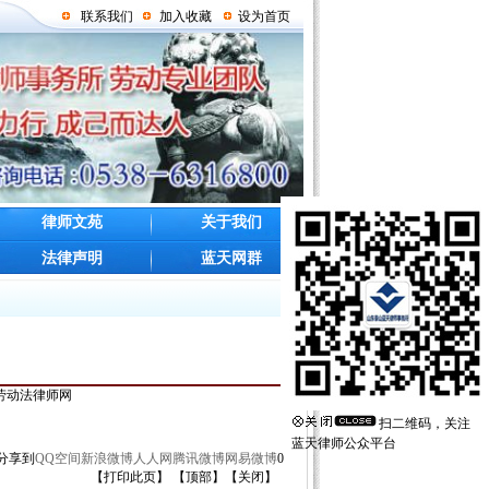
联系我们
加入收藏
设为首页
律师文苑
关于我们
法律声明
蓝天网群
泰安劳动法律师网
扫二维码，关注
蓝天律师公众平台
分享到
QQ空间
新浪微博
人人网
腾讯微博
网易微博
0
【
打印此页
】 【
顶部
】【
关闭
】